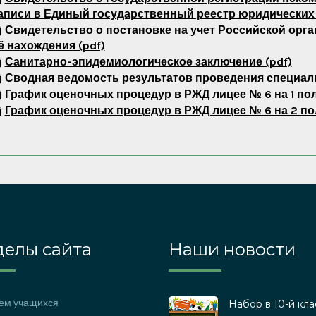
аписи в Единый государственный реестр юридических л
Свидетельство о постановке на учет Российской орга
ё нахождения (pdf)
Санитарно-эпидемиологическое заключение (pdf)
Сводная ведомость результатов проведения специаль
График оценочных процедур в РЖД лицее № 6 на 1 пол
График оценочных процедур в РЖД лицее № 6 на 2 пол
делы сайта
Наши новости
ем учащихся
Набор в 10-й кла