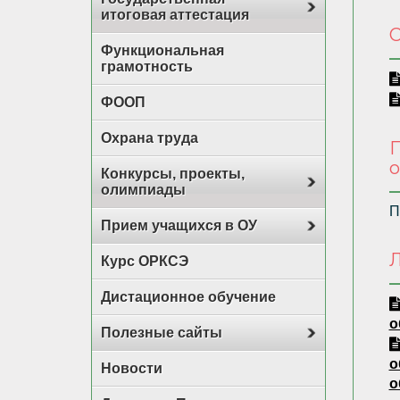
итоговая аттестация
О
Функциональная
грамотность
ФООП
Охрана труда
П
о
Конкурсы, проекты,
олимпиады
П
Прием учащихся в ОУ
Л
Курс ОРКСЭ
Дистационное обучение
о
Полезные сайты
о
Новости
о