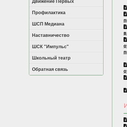
Движение Первых
Профилактика
п
ШСП Медиана
в
Наставничество
о
ШСК "Импульс"
п
Школьный театр
Обратная связь
о
И