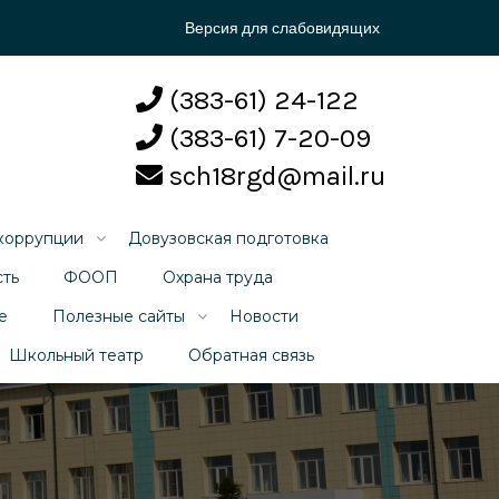
Версия для слабовидящих
(383-61) 24-122
(383-61) 7-20-09
sch18rgd@mail.ru
коррупции
Довузовская подготовка
сть
ФООП
Охрана труда
е
Полезные сайты
Новости
Школьный театр
Обратная связь