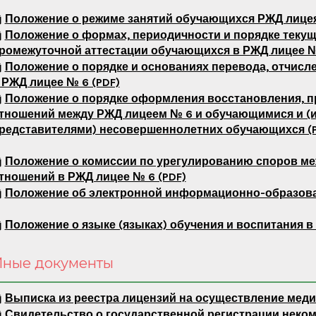
Положение о режиме занятий обучающихся РЖД лицея
Положение о формах, периодичности и порядке текущ
ромежуточной аттестации обучающихся в РЖД лицее №
Положение о порядке и основаниях перевода, отчис
 РЖД лицее № 6 (PDF)
Положение о порядке оформления восстановления, п
тношений между РЖД лицеем № 6 и обучающимися и (
редставителями) несовершеннолетних обучающихся (P
Положение о комиссии по урегулированию споров м
тношений в РЖД лицее № 6 (PDF)
Положение об электронной информационно-образоват
Положение о языке (языках) обучения и воспитания в
ные документы
Выписка из реестра лицензий на осуществление меди
Свидетельство о государственной регистрации неком