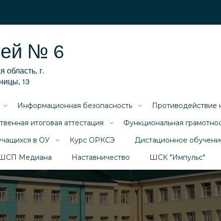
ей № 6
 область, г.
ницы, 13
Информационная безопасность
Противодействие 
твенная итоговая аттестация
Функциональная грамотно
учащихся в ОУ
Курс ОРКСЭ
Дистационное обучени
ШСП Медиана
Наставничество
ШСК "Импульс"