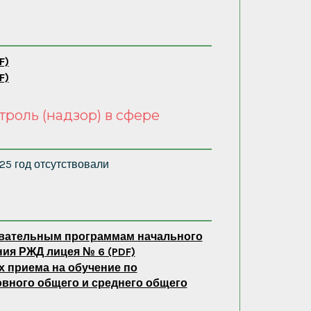
F)
F)
роль (надзор) в сфере
25 год отсутствовали
овательным программам начального
ия РЖД лицея № 6 (PDF)
х приема на обучение по
вного общего и среднего общего