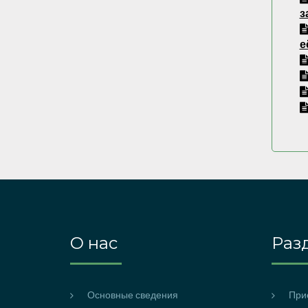
з
е
О нас
Раз
Основные сведения
При