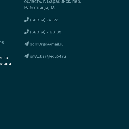
область, г. Барабинск, пер.
Работницы, 13
(383-61) 24-122
е
(383-61) 7-20-09
25
sch18rgd@mail.ru
si18_bar@edu54.ru
енка
вания